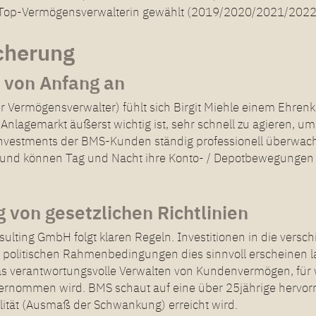
ur Top-Vermögensverwalterin gewählt (2019/2020/2021/20
cherung
z von Anfang an
Vermögensverwalter) fühlt sich Birgit Miehle einem Ehrenkod
nlagemarkt äußerst wichtig ist, sehr schnell zu agieren, um 
nvestments der BMS-Kunden ständig professionell überwach
ots und können Tag und Nacht ihre Konto- / Depotbewegunge
g von gesetzlichen Richtlinien
ulting GmbH folgt klaren Regeln. Investitionen in die vers
 politischen Rahmenbedingungen dies sinnvoll erscheinen l
s verantwortungsvolle Verwalten von Kundenvermögen, für w
nommen wird. BMS schaut auf eine über 25jährige hervorr
lität (Ausmaß der Schwankung) erreicht wird.