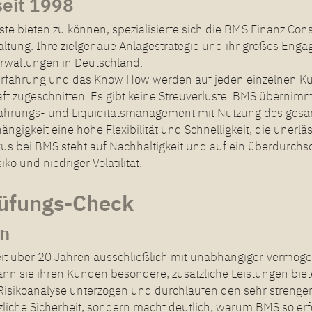
seit 1998
 bieten zu können, spezialisierte sich die BMS Finanz Con
ung. Ihre zielgenaue Anlagestrategie und ihr großes Engag
waltungen in Deutschland.
Erfahrung und das Know How werden auf jeden einzelnen Ku
ft zugeschnitten. Es gibt keine Streuverluste. BMS übernim
Währungs- und Liquiditätsmanagement mit Nutzung des gesa
gigkeit eine hohe Flexibilität und Schnelligkeit, die unerläs
kus bei BMS steht auf Nachhaltigkeit und auf ein überdurch
 und niedriger Volatilität.
üfungs-Check
en
it über 20 Jahren ausschließlich mit unabhängiger Vermögen
kann sie ihren Kunden besondere, zusätzliche Leistungen bie
 Risikoanalyse unterzogen und durchlaufen den sehr strenge
liche Sicherheit, sondern macht deutlich, warum BMS so erfo