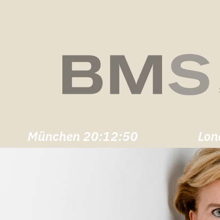
München
20:12:51
Lon