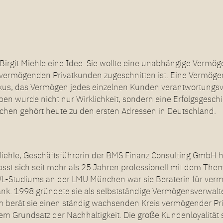
irgit Miehle eine Idee. Sie wollte eine unabhängige Vermöge
ermögenden Privatkunden zugeschnitten ist. Eine Vermögens
okus, das Vermögen jedes einzelnen Kunden verantwortungsvo
en wurde nicht nur Wirklichkeit, sondern eine Erfolgsgeschi
hen gehört heute zu den ersten Adressen in Deutschland.
 Miehle, Geschäftsführerin der BMS Finanz Consulting GmbH h
fasst sich seit mehr als 25 Jahren professionell mit dem T
L-Studiums an der LMU München war sie Beraterin für verm
nk. 1998 gründete sie als selbstständige Vermögensverwalt
m berät sie einen ständig wachsenden Kreis vermögender Pri
m Grundsatz der Nachhaltigkeit. Die große Kundenloyalität s