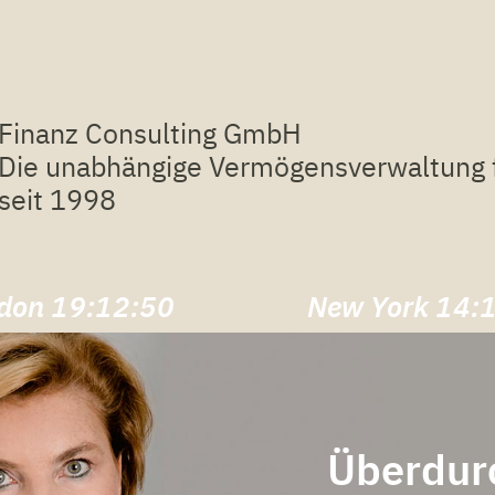
Finanz Consulting GmbH
Die unabhängige Vermögensverwaltung f
seit 1998
don
19:12:51
New York
14:
Überdurc